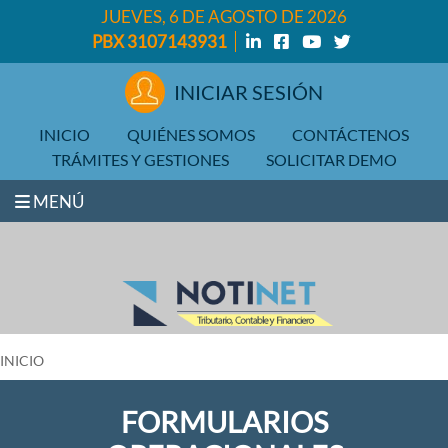
JUEVES, 6 DE AGOSTO DE 2026
PBX 3107143931
INICIAR SESIÓN
INICIO
QUIÉNES SOMOS
CONTÁCTENOS
TRÁMITES Y GESTIONES
SOLICITAR DEMO
MENÚ
INICIO
FORMULARIOS